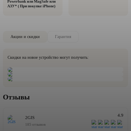
Powerbank или MagSafe или
AЗУ* ( При покупке iPhone)
Акции и скидки
Гарантия
Скидки на новое устройство могут получить:
Отзывы
4.9
2GIS
185 отзывов