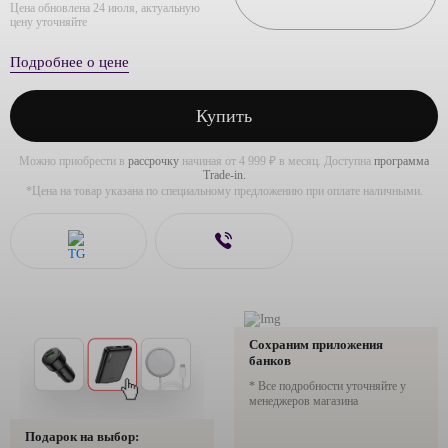
Цена обновлена 24 июля, актуальную
цену уточняйте
Подробнее о цене
Купить
Можно приобрести в
рассрочку
начиная от 4 999 ₽ в месяц. Доступна
программа
Trade-in.
*Цена на товар указана по специальному предложению при оплате наличными.
Сохраним приложения
банков
* Все подробности уточняйте у
менеджеров магазина
Подарок на выбор: