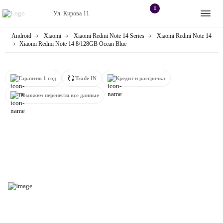
0
Ул. Кирова 11
Android
Xiaomi
Xiaomi Redmi Note 14 Series
Xiaomi Redmi Note 14
Apple
Контакты
Xiaomi Redmi Note 14 8/128GB Ocean Blue
Dyson
Оплата
Гарантия 1 год
Trade IN
Кредит и рассрочка
Яндекс станции
О
Поможем перенести все данные
магазине
Приставки
Android
Контакты
+7 (906) 630-10-91