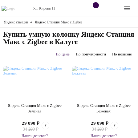
Ул. Кирова 11
Яндекс станции
Яндекс Станция Макс с Zigbee
Apple
Контакты
Купить умную колонку Яндекс Станция
Dyson
Оплата
Макс с Zigbee в Калуге
Яндекс станции
По цене
По популярности
По новизне
О
магазине
Приставки
Android
Контакты
Яндекс Станция Макс с Zigbee
Яндекс Станция Макс с Zigbee
Зеленая
Бежевая
+7 (906) 630-10-91
29 090 ₽
29 090 ₽
?
?
34 290 ₽
34 290 ₽
Нашли дешевле?
Нашли дешевле?