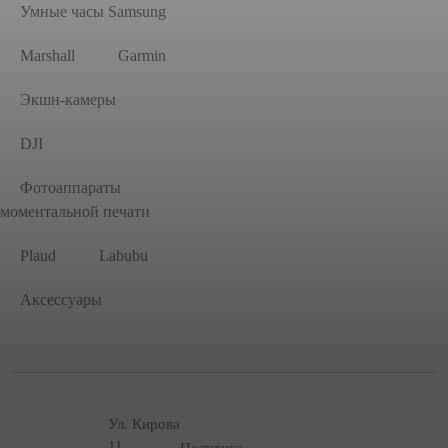
Умные часы Samsung
Marshall
Garmin
Экшн-камеры
DJI
Фотоаппараты
моментальной печати
Plaud
Labubu
Аксессуары
Ул. Кирова
11
Политика