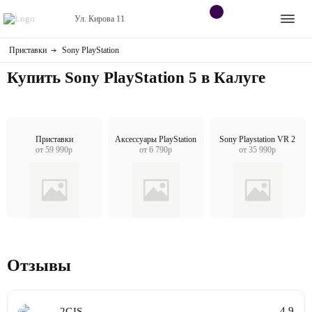
Ул. Кирова 11
Приставки
Sony PlayStation
Apple
Контакты
Купить Sony PlayStation 5 в Калуге
Dyson
Оплата
Яндекс станции
О
магазине
Приставки
Аксессуары PlayStation
Sony Playstation VR 2
от 59 990р
от 6 790р
от 35 990р
Приставки
Android
Контакты
Отзывы
+7 (906) 630-10-91
4.9
2GIS