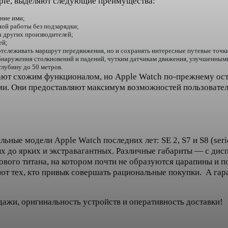
pple, выделяют следующие преимущества:
ние ими;
ой работы без подзарядки;
 других производителей;
ей;
отслеживать маршрут передвижения, но и сохранять интересные путевые точки
бнаружения столкновений и падений, чутким датчикам движения, улучшенными
лубину до 50 метров.
ют схожим функционалом, но Apple Watch по-прежнему оста
ми. Они предоставляют максимум возможностей пользовател
ьные модели Apple Watch последних лет: SE 2, S7 и S8 (serie
х до ярких и экстравагантных. Различные габариты — с дисп
ового титана, на котором почти не образуются царапины и 
т тех, кто привык совершать рациональные покупки. А гар
жи, оригинальность устройств и оперативность доставки!