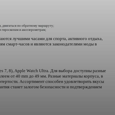
, двигаться по обратному маршруту;
 гироскопам и акселерометрам;
ются лучшими часами для спорта, активного отдыха,
ям смарт-часов и являются законодателями моды в
s 7, 8), Apple Watch Ultra. Для выбора доступны разные
леем от 40 mm до 49 мм. Разные материалы корпуса, в
потертости. Ассортимент способен удовлетворить вкусы
антия станет залогом безопасности и подтверждением