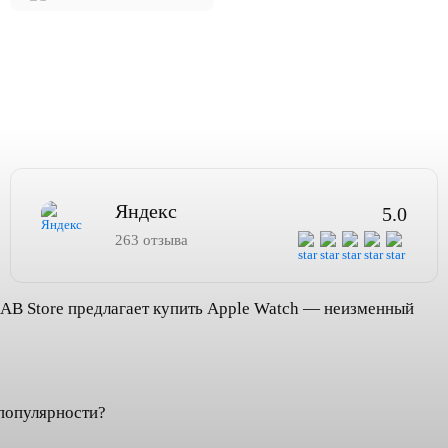
Яндекс
5.0
263 отзыва
AB Store предлагает купить Apple Watch — неизменный
 популярности?