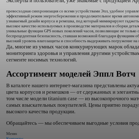
Эксперты и пользователи, уже знакомые с продукцией A
превосходная синхронизация со всеми устройствами Эпл, удобное управле
эффективный режим энергосбережения и продолжительное время автономн
узнаваемый дизайн корпуса и ремешка, под который мимикрируют гаджеты
высокое качество используемых в производстве материалов и сборки детал
уникальные функции GPS новых поколений часов, позволяющие не только 
беспрецедентная безопасность, ставшая возможной благодаря функциям о
высокий уровень влагозащиты и способность выдерживать погружение на г
Да, многие из умных часов конкурирующих марок облада
мониторинга здоровья и управления другими устройства
сегменте носимых технологий.
Ассортимент моделей Эппл Вотч
В каталоге нашего интернет-магазина представлены актуал
цвета корпусов и ремешков — от сдержанных и элегантны
том числе модели titanium case — из высокопрочного мат
самых взыскательных покупателей. Цены приятно порадую
высокого качества продукции.
Обращайтесь — мы обеспечиваем выгодные условия прода
Меню
Контакты