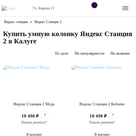
Ул. Кирова 11
Яндекс станции
Яндекс Станция 2
Apple
Контакты
Купить умную колонку Яндекс Станция
Dyson
Оплата
2 в Калуге
Яндекс станции
По цене
По популярности
По новизне
О
магазине
Приставки
Android
Контакты
Яндекс Станция 2 Медь
Яндекс Станция 2 Кобальт
+7 (906) 630-10-91
?
?
18 490 ₽
18 490 ₽
Нашли дешевле?
Нашли дешевле?
В корзину
В корзину