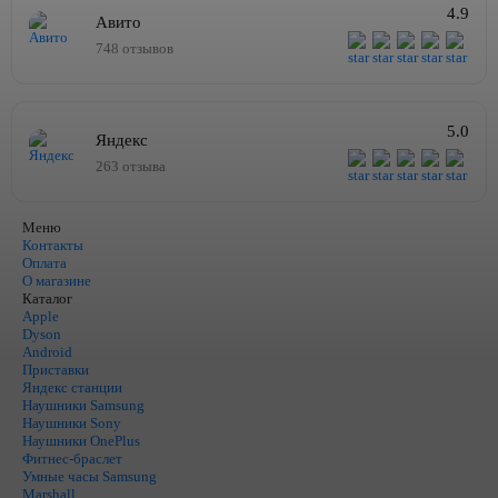
4.9
Авито
748 отзывов
5.0
Яндекс
263 отзыва
Меню
Контакты
Оплата
О магазине
Каталог
Apple
Dyson
Android
Приставки
Яндекс станции
Наушники Samsung
Наушники Sony
Наушники OnePlus
Фитнес-браслет
Умные часы Samsung
Marshall