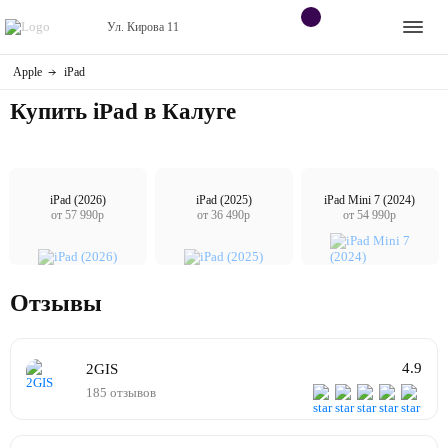
Ул. Кирова 11
Apple
iPad
Apple
Контакты
Купить iPad в Калуге
Dyson
Оплата
Яндекс станции
О
магазине
iPad (2026)
iPad (2025)
iPad Mini 7 (2024)
от 57 990р
от 36 490р
от 54 990р
Приставки
Android
Отзывы
Контакты
4.9
2GIS
+7 (906) 630-10-91
185 отзывов