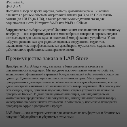
iPad mini 6;
iPad Air 5.
Доступен выбор по цвету корпуса, размеру диагонали экрана. В наличии
планшеты с разным объемом оперативной памяти (от 3 до 16 Gb) и флеш-
памяти (от 128 Гб до 1 Тб), а также различными модулями связи для
подключения к сети Интернет: Wi-Fi или Wi-Fi + Cellular.
Затрудняетесь с выбором модели? Звоните нашим специалистам по контактному
телефону — они сориентируют вас в многообразии товаров и порекомендуют
оптимальную для ваших задач и пожеланий модификацию устройства. У нас
найдутся решения как для рядовых офисных сотрудников, студентов,
школьников, так и профессиональных дизайнеров, музыкантов, художников,
работающих с требовательными приложениями.
Преимущества заказа в LAB Store
Приобретая Эпл Айпад у нас, вы можете быть уверены в качестве и
оригинальности продукции. Мы продаем исключительно новые устройства,
защищенные официальной гарантией бренда или нашей собственной, сроком на
один год. Один из неоспоримых плюсов — низкая цена. Мы стараемся
придерживаться демократичной и гибкой политики в ценообразовании, всегда
идем навстречу клиентам в их желании купить товар подешевле. Для этого у нас
есть скидки, акции, приятные подарки, обмен старых устройств на новые по
программе trade-in. И даже такая уникальная опция, как индивидуальное
коммерческое предложение для покупателей, нашедших аналогичный товар у
конкурентов по более низкой стоимости. Кроме того, у нас можно приобрести
продукцию Apple в рассрочку и кредит.
LAB Store — это интернет-магазин для максимально комфортных и безопасных
покупок! Обращайтесь и убедитесь в этом сами!