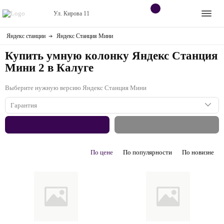
Ул. Кирова 11
Яндекс станции
Яндекс Станция Мини
Apple
Контакты
Купить умную колонку Яндекс Станция
Dyson
Оплата
Мини 2 в Калуге
Яндекс станции
Выберите нужную версию Яндекс Станция Мини
О
магазине
Гарантия
Приставки
1 год
Android
По цене
По популярности
По новизне
Контакты
+7 (906) 630-10-91