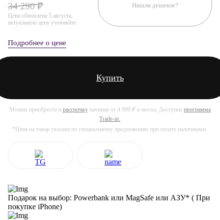
34 290 ₽
Нашли дешевле?
Цена обновлена 5 августа,
актуальную цену уточняйте
Подробнее о цене
Купить
Можно приобрести в
рассрочку
начиная от 4 999 ₽ в месяц. Доступна
программа
Trade-in.
*Цена на товар указана по специальному предложению при оплате наличными.
Подарок на выбор: Powerbank или MagSafe или AЗУ* ( При
покупке iPhone)