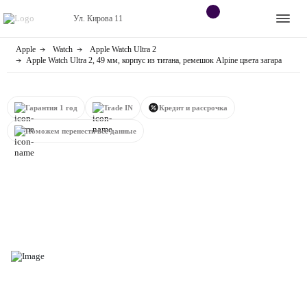
Ул. Кирова 11
Apple
Watch
Apple Watch Ultra 2
Apple
Контакты
Apple Watch Ultra 2, 49 мм, корпус из титана, ремешок Alpine цвета загара
Dyson
Оплата
Гарантия 1 год
Trade IN
Кредит и рассрочка
Яндекс станции
О
Поможем перенести все данные
магазине
Приставки
Android
Контакты
+7 (906) 630-10-91