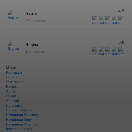
4.9
Авито
748 отзывов
5.0
Яндекс
263 отзыва
Меню
Контакты
Оплата
О магазине
Каталог
Apple
Dyson
Android
Приставки
Яндекс станции
Наушники Samsung
Наушники Sony
Наушники OnePlus
Фитнес-браслет