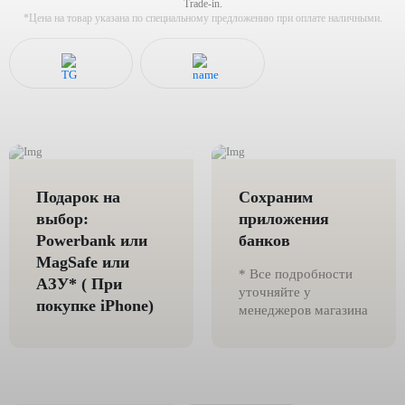
Trade-in.
*Цена на товар указана по специальному предложению при оплате наличными.
Подарок на
Сохраним
выбор:
приложения
Powerbank или
банков
MagSafe или
* Все подробности
AЗУ* ( При
уточняйте у
покупке iPhone)
менеджеров магазина