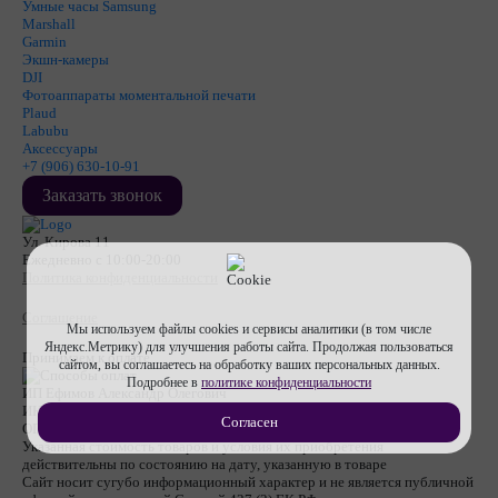
Умные часы Samsung
Marshall
Garmin
Экшн-камеры
DJI
Фотоаппараты моментальной печати
Plaud
Labubu
Аксессуары
+7 (906) 630-10-91
Заказать звонок
Ул. Кирова 11
Ежедневно с 10:00-20:00
Политика конфиденциальности
Соглашение
Мы используем файлы cookies и сервисы аналитики (в том числе
Яндекс.Метрику) для улучшения работы сайта. Продолжая пользоваться
Принимаем к оплате
сайтом, вы соглашаетесь на обработку ваших персональных данных.
Подробнее в
политике конфиденциальности
ИП Ефимов Александр Олегович
ИНН
710607474670
Согласен
ОГРНИП
317715400053112
Указанная стоимость товаров и условия их приобретения
действительны по состоянию на дату, указанную в товаре
Сайт носит сугубо информационный характер и не является публичной