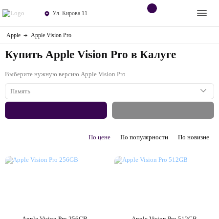
Ул. Кирова 11
Apple
Apple Vision Pro
Apple
Контакты
Купить Apple Vision Pro в Калуге
Dyson
Оплата
Выберите нужную версию Apple Vision Pro
Яндекс станции
О
Память
магазине
Приставки
1 ТБ
Android
По цене
По популярности
По новизне
Контакты
+7 (906) 630-10-91
Apple Vision Pro 256GB
Apple Vision Pro 512GB