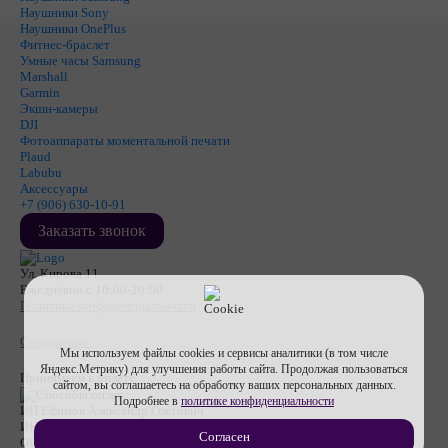
Наушники Sony
Наушники OnePlus
Фитнес-браслет
Умные часы Samsung
Marshall
Garmin
Экшн-камеры
DJI
Фотоаппараты моментальной печати
Plaud
Labubu
Аксессуары
+7 (906) 630-10-91
Заказать звонок
Ул. Кирова 11
Ежедневно с 10:00-20:00
Политика конфиденциальности
Соглашение
Мы используем файлы cookies и сервисы аналитики (в том числе
Яндекс.Метрику) для улучшения работы сайта. Продолжая пользоваться
Принимаем к оплате
сайтом, вы соглашаетесь на обработку ваших персональных данных.
Подробнее в
политике конфиденциальности
ИП Ефимов Александр Олегович
ИНН
710607474670
Согласен
ОГРНИП
317715400053112