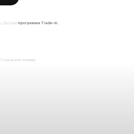
ц. Доступна
программа Trade-in.
1 год на всю технику