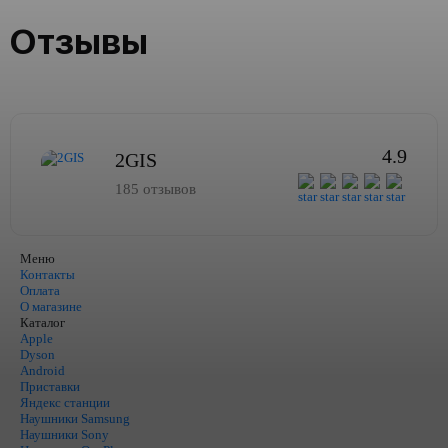
Отзывы
4.9
2GIS
185 отзывов
Меню
Контакты
Оплата
О магазине
Каталог
Apple
Dyson
Android
Приставки
Яндекс станции
Наушники Samsung
Наушники Sony