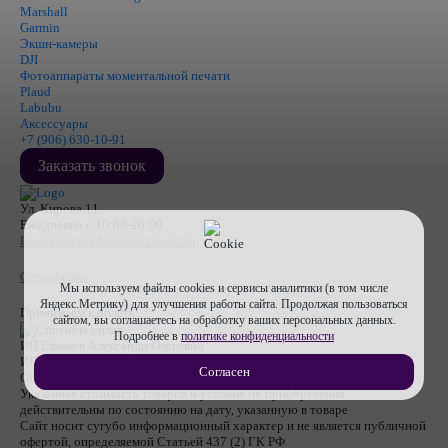
Marshall
Garmin
Экшн-камеры
DJI
Фотоаппараты моментальной печати
Plaud
Labubu
Аксессуары
+7 (906) 630-10-91
Заказать звонок
Ул. Кирова 11
Ежедневно с 10:00-20:00
Политика конфиденциальности
Соглашение
Мы используем файлы cookies и сервисы аналитики (в том числе
Яндекс.Метрику) для улучшения работы сайта. Продолжая пользоваться
Принимаем к оплате
сайтом, вы соглашаетесь на обработку ваших персональных данных.
Подробнее в
политике конфиденциальности
ИП Ефимов Александр Олегович
ИНН
710607474670
Согласен
ОГРНИП
317715400053112
Указанная стоимость товаров и условия их приобретения
действительны по состоянию на дату, указанную в товаре
Сайт носит сугубо информационный характер и не является публичной
офертой, определяемой Статьей 437 (2) ГК РФ