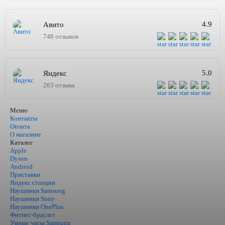
4.9
Авито
748 отзывов
5.0
Яндекс
263 отзыва
Меню
Контакты
Оплата
О магазине
Каталог
Apple
Dyson
Android
Приставки
Яндекс станции
Наушники Samsung
Наушники Sony
Наушники OnePlus
Фитнес-браслет
Умные часы Samsung