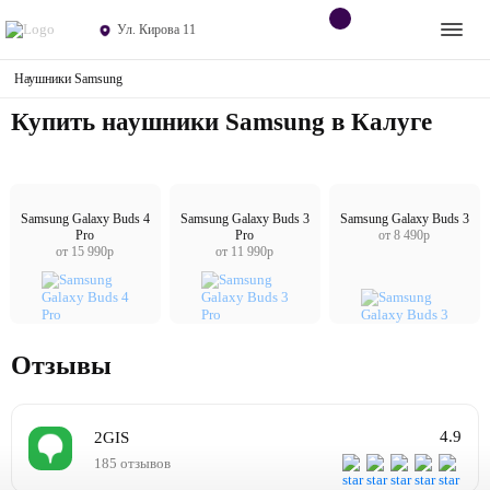
Ул. Кирова 11
Наушники Samsung
Apple
Контакты
Купить наушники Samsung в Калуге
Dyson
Оплата
Яндекс станции
О
магазине
Samsung Galaxy Buds 4
Samsung Galaxy Buds 3
Samsung Galaxy Buds 3
Pro
Pro
от 8 490р
Приставки
от 15 990р
от 11 990р
Android
Контакты
Отзывы
+7 (906) 630-10-91
4.9
2GIS
185 отзывов