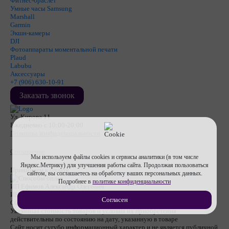
Фитнес-браслет
Умные часы Samsung
Marshall
Garmin
Экшн-камеры
DJI
Фотоаппараты моментальной печати
Plaud
Labubu
Аксессуары
+7 (906) 630-10-91
Заказать звонок
Ул. Кирова 11
Ежедневно с 10:00-20:00
Политика конфиденциальности
Соглашение
Мы используем файлы cookies и сервисы аналитики (в том числе
Яндекс.Метрику) для улучшения работы сайта. Продолжая пользоваться
Принимаем к оплате
сайтом, вы соглашаетесь на обработку ваших персональных данных.
Подробнее в
политике конфиденциальности
ИП Ефимов Александр Олегович
ИНН
710607474670
Согласен
ОГРНИП
317715400053112
Указанная стоимость товаров и условия их приобретения
действительны по состоянию на дату, указанную в товаре
Сайт носит сугубо информационный характер и не является публичной