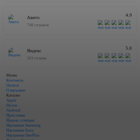
4.9
Авито
748 отзывов
5.0
Яндекс
263 отзыва
Меню
Контакты
Оплата
О магазине
Каталог
Apple
Dyson
Android
Приставки
Яндекс станции
Наушники Samsung
Наушники Sony
Наушники OnePlus