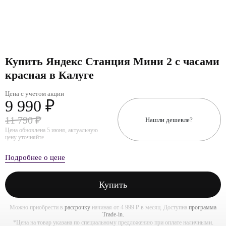
Купить Яндекс Станция Мини 2 с часами
красная в Калуге
Цена с учетом акции
9 990 ₽
11 790 ₽
Нашли дешевле?
Цена обновлена 5 июня, актуальную
цену уточняйте
Подробнее о цене
Купить
Можно приобрести в
рассрочку
начиная от 4 999 ₽ в месяц. Доступна
программа
Trade-in.
*Цена на товар указана по специальному предложению при оплате наличными.