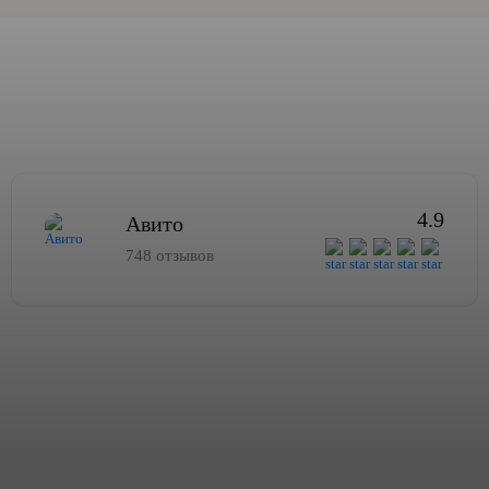
4.9
Авито
748 отзывов