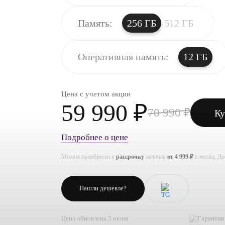
Память:
256 ГБ
512 ГБ
Оперативная память:
12 ГБ
Цена с учетом акции
59 990 ₽
70 990 ₽
Ку
Подробнее о цене
Можно приобрести в
рассрочку
начиная
от 4 999 ₽
в месяц. Д
Нашли дешевле?
Цена обновлена 5 июня
Гарантия 