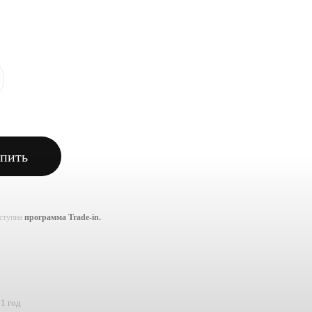
пить
оступна
программа Trade-in.
1 год