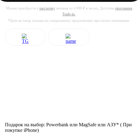
Можно приобрести в
рассрочку
начиная от 4 999 ₽ в месяц. Доступна
программа
Trade-in.
*Цена на товар указана по специальному предложению при оплате наличными.
Подарок на выбор: Powerbank или MagSafe или AЗУ* ( При
покупке iPhone)