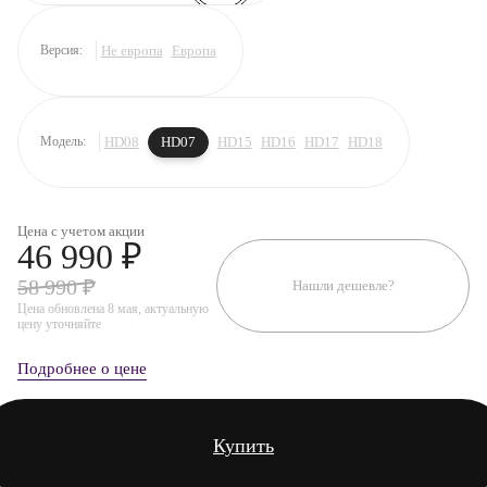
Не европа
Европа
Версия:
HD08
HD07
HD15
HD16
HD17
HD18
Модель:
Цена с учетом акции
46 990 ₽
58 990 ₽
Нашли дешевле?
Цена обновлена 8 мая, актуальную
цену уточняйте
Подробнее о цене
Купить