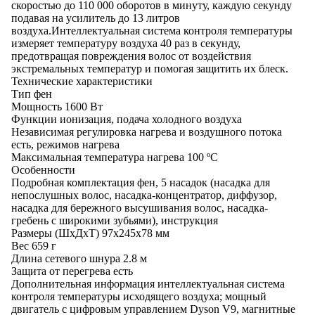
скоростью до 110 000 оборотов в минуту, каждую секунду
подавая на усилитель до 13 литров
воздуха.Интеллектуальная система контроля температуры
измеряет температуру воздуха 40 раз в секунду,
предотвращая повреждения волос от воздействия
экстремальных температур и помогая защитить их блеск.
Технические характеристики
Тип
фен
Мощность
1600 Вт
Функции
ионизация, подача холодного воздуха
Независимая регулировка нагрева и воздушного потока
есть, режимов нагрева
Максимальная температура нагрева
100 ºС
Особенности
Подробная комплектация
фен, 5 насадок (насадка для
непослушных волос, насадка-концентратор, диффузор,
насадка для бережного высушивания волос, насадка-
гребень с широкими зубьями), инструкция
Размеры (ШхДхТ)
97x245x78 мм
Вес
659 г
Длина сетевого шнура
2.8 м
Защита от перегрева
есть
Дополнительная информация
интеллектуальная система
контроля температуры исходящего воздуха; мощный
двигатель с цифровым управлением Dyson V9, магнитные