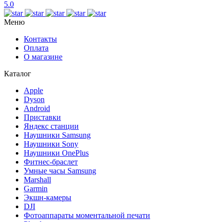
5.0
Меню
Контакты
Оплата
О магазине
Каталог
Apple
Dyson
Android
Приставки
Яндекс станции
Наушники Samsung
Наушники Sony
Наушники OnePlus
Фитнес-браслет
Умные часы Samsung
Marshall
Garmin
Экшн-камеры
DJI
Фотоаппараты моментальной печати