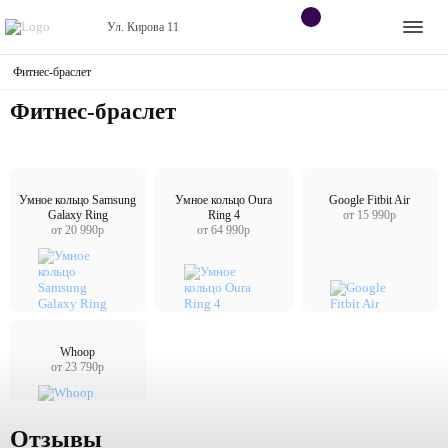
Ул. Кирова 11
Фитнес-браслет
Apple
Контакты
Фитнес-браслет
Dyson
Оплата
Яндекс станции
О
магазине
Умное кольцо Samsung
Умное кольцо Oura
Google Fitbit Air
Galaxy Ring
Ring 4
от 15 990р
Приставки
от 20 990р
от 64 990р
Android
Контакты
Whoop
от 23 790р
+7 (906) 630-10-91
Отзывы