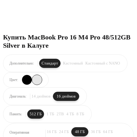
Купить MacBook Pro 16 M4 Pro 48/512GB
Silver в Калуге
Стандарт
Кастомный
Кастомный с NANO
Дополнительно:
Цвет:
14 дюймов
16 дюймов
Диагональ:
512 ГБ
1 ТБ
2TB
4 ТБ
8 ТБ
Память:
16 ГБ
24 ГБ
48 ГБ
36 ГБ
64 ГБ
Оперативная