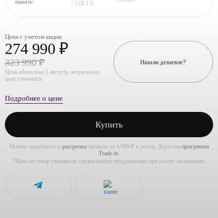
память:
128 ГБ
Цена с учетом акции
274 990 ₽
323 990 ₽
Нашли дешевле?
Цена обновлена 5 августа, актуальную
цену уточняйте
Подробнее о цене
Купить
Можно приобрести в
рассрочку
начиная от 4 999 ₽ в месяц. Доступна
программа
Trade-in.
*Цена на товар указана по специальному предложению при оплате наличными.