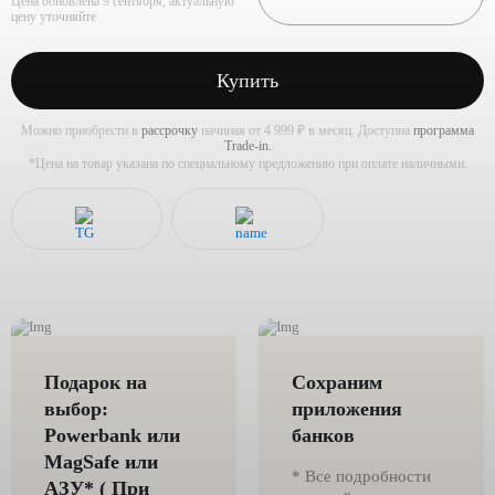
Цена обновлена 9 сентября, актуальную
цену уточняйте
Купить
Можно приобрести в
рассрочку
начиная от 4 999 ₽ в месяц. Доступна
программа
Trade-in.
*Цена на товар указана по специальному предложению при оплате наличными.
Подарок на
Сохраним
выбор:
приложения
Powerbank или
банков
MagSafe или
* Все подробности
AЗУ* ( При