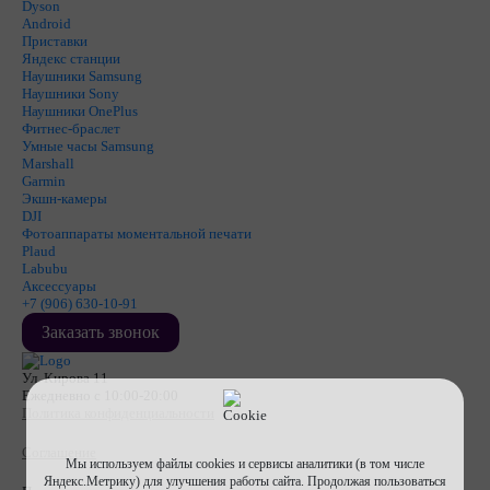
Dyson
Android
Приставки
Яндекс станции
Наушники Samsung
Наушники Sony
Наушники OnePlus
Фитнес-браслет
Умные часы Samsung
Marshall
Garmin
Экшн-камеры
DJI
Фотоаппараты моментальной печати
Plaud
Labubu
Аксессуары
+7 (906) 630-10-91
Заказать звонок
Ул. Кирова 11
Ежедневно с 10:00-20:00
Политика конфиденциальности
Соглашение
Мы используем файлы cookies и сервисы аналитики (в том числе
Яндекс.Метрику) для улучшения работы сайта. Продолжая пользоваться