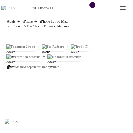
Ул. Кирова 11
Apple
iPhone
iPhone 15 Pro Max
Apple
Контакты
iPhone 15 Pro Max 1TB Black Titanium
Dyson
Оплата
Гарантия 2 года
Без RuStore
Trade IN
Яндекс станции
О
Кредит и рассрочка
Подарки к покупке
магазине
Приставки
Поможем перенести все данные
Android
Контакты
+7 (906) 630-10-91