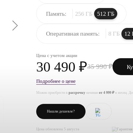
Память:
256 ГБ
512 ГБ
Оперативная память:
8 ГБ
12 
Цена с учетом акции
30 490 ₽
35 990 ₽
Ку
Подробнее о цене
Можно приобрести в
рассрочку
начиная
от 4 999 ₽
в месяц. Д
Нашли дешевле?
Цена обновлена 5 августа
Гарантия 