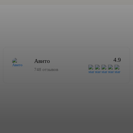
4.9
Авито
748 отзывов