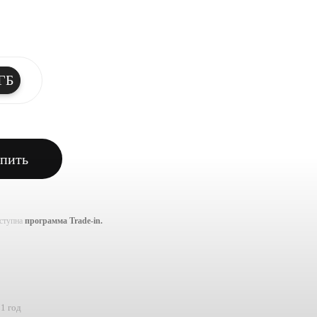
ГБ
пить
оступна
программа Trade-in.
1 год