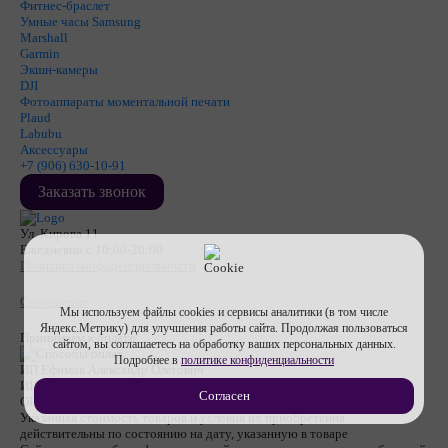
Фитнес-браслет
Умные часы Samsung
Marshall
Garmin
Экшн-камеры
DJI
Фотоаппараты моментальной печати
Plaud
Labubu
Аксессуары
+7 (906) 630-10-91
Заказать звонок
Ул. Кирова 11
Ежедневно с 10:00-20:00
Политика конфиденциальности
Соглашение
Мы используем файлы cookies и сервисы аналитики (в том числе
Яндекс.Метрику) для улучшения работы сайта. Продолжая пользоваться
Принимаем к оплате
сайтом, вы соглашаетесь на обработку ваших персональных данных.
Подробнее в
политике конфиденциальности
ИП Ефимов Александр Олегович
ИНН
710607474670
Согласен
ОГРНИП
317715400053112
Указанная стоимость товаров и условия их приобретения
действительны по состоянию на дату, указанную в товаре