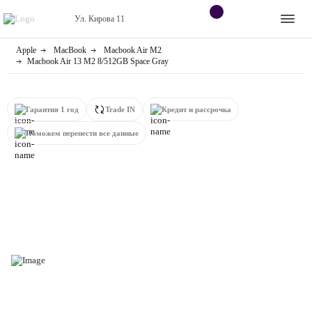
Ул. Кирова 11
Apple
MacBook
Macbook Air M2
Apple
Контакты
Macbook Air 13 M2 8/512GB Space Gray
Dyson
Оплата
Гарантия 1 год
Trade IN
Кредит и рассрочка
Яндекс станции
О
Поможем перенести все данные
магазине
Приставки
Android
Контакты
+7 (906) 630-10-91