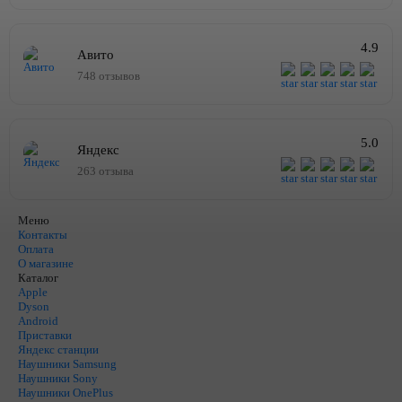
4.9
Авито
748 отзывов
5.0
Яндекс
263 отзыва
Меню
Контакты
Оплата
О магазине
Каталог
Apple
Dyson
Android
Приставки
Яндекс станции
Наушники Samsung
Наушники Sony
Наушники OnePlus