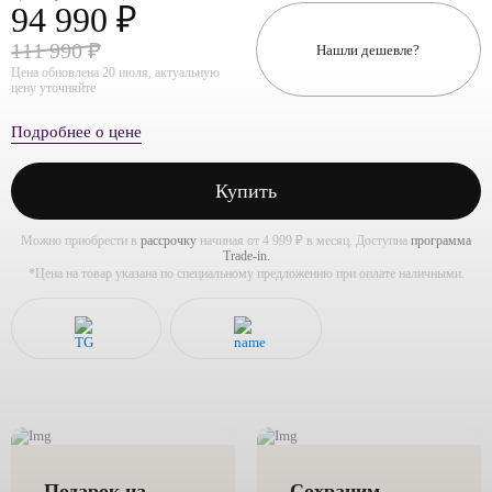
94 990 ₽
111 990 ₽
Нашли дешевле?
Цена обновлена 20 июля, актуальную
цену уточняйте
Подробнее о цене
Купить
Можно приобрести в
рассрочку
начиная от 4 999 ₽ в месяц. Доступна
программа
Trade-in.
*Цена на товар указана по специальному предложению при оплате наличными.
Подарок на
Сохраним