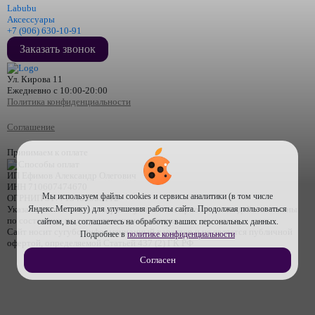
Labubu
Аксессуары
+7 (906) 630-10-91
Заказать звонок
Ул. Кирова 11
Ежедневно с 10:00-20:00
Политика конфиденциальности
Соглашение
Принимаем к оплате
ИП Ефимов Александр Олегович
ИНН
710607474670
Мы используем файлы cookies и сервисы аналитики (в том числе
ОГРНИП
317715400053112
Яндекс.Метрику) для улучшения работы сайта. Продолжая пользоваться
Указанная стоимость товаров и условия их приобретения действительны
по состоянию на дату, указанную в товаре
сайтом, вы соглашаетесь на обработку ваших персональных данных.
Сайт носит сугубо информационный характер и не является публичной
Подробнее в
политике конфиденциальности
офертой, определяемой Статьей 437 (2) ГК РФ
Согласен