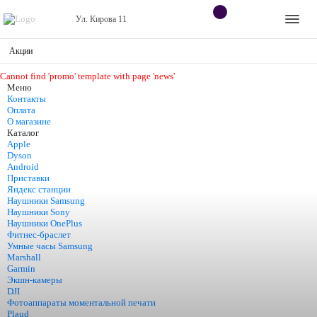
Ул. Кирова 11
Акции
Apple
Контакты
Cannot find 'promo' template with page 'news'
Меню
Dyson
Оплата
Контакты
Оплата
Яндекс станции
О магазине
О
Каталог
магазине
Apple
Приставки
Dyson
Android
Приставки
Android
Яндекс станции
Наушники Samsung
Наушники Sony
Контакты
Наушники OnePlus
Фитнес-браслет
Умные часы Samsung
Marshall
+7 (906) 630-10-91
Garmin
Экшн-камеры
DJI
Фотоаппараты моментальной печати
Plaud