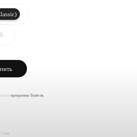
lassic)
ГБ
пить
оступна
программа Trade-in.
1 год