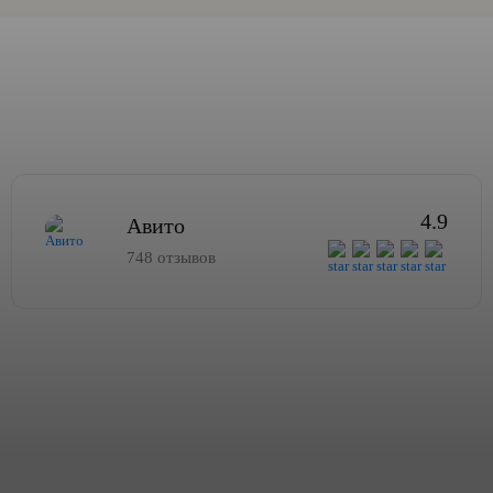
4.9
Авито
748 отзывов