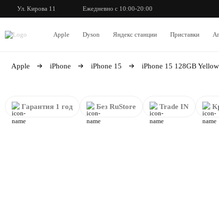
Ул. Кирова 11
Ежедневно с 10:00-20:00
Apple
Dyson
Яндекс станции
Приставки
An
Apple
iPhone
iPhone 15
iPhone 15 128GB Yellow
Гарантия 1 год
Без RuStore
Trade IN
К