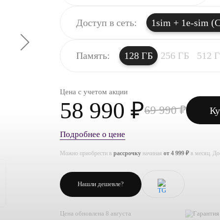
Доступ в сеть:
1sim + 1e-sim (C
Память:
128 ГБ
256 ГБ
512 
Цена с учетом акции
58 990 ₽
69 990 ₽
Ку
Подробнее о цене
Можно приобрести в
рассрочку
начиная
от 4 999 ₽
в месяц. Д
Нашли дешевле?
Цена обновлена 8 августа
Гарантия 