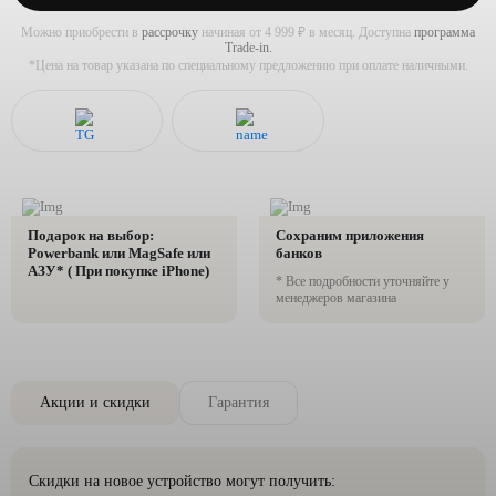
Можно приобрести в
рассрочку
начиная от 4 999 ₽ в месяц. Доступна
программа
Trade-in.
*Цена на товар указана по специальному предложению при оплате наличными.
Подарок на выбор:
Сохраним приложения
Powerbank или MagSafe или
банков
AЗУ* ( При покупке iPhone)
* Все подробности уточняйте у
менеджеров магазина
Акции и скидки
Гарантия
Скидки на новое устройство могут получить: