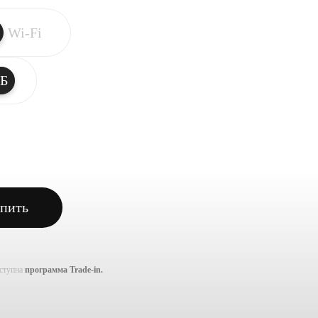
Wi-Fi
ГБ
пить
оступна
программа Trade-in.