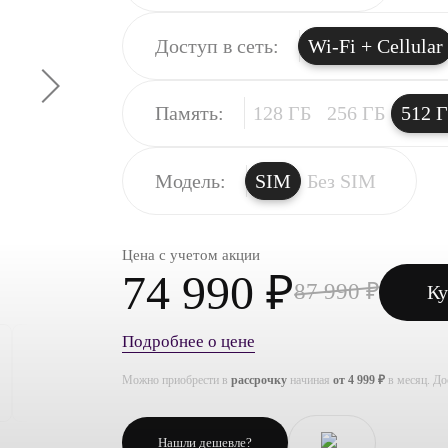
Доступ в сеть:
Wi-Fi + Cellular
Память:
128 ГБ
256 ГБ
512 
Модель:
SIM
Без SIM
Цена с учетом акции
74 990 ₽
87 990 ₽
Ку
Подробнее о цене
Можно приобрести в
рассрочку
начиная
от 4 999 ₽
в месяц. Д
Нашли дешевле?