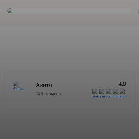
4.9
Авито
748 отзывов