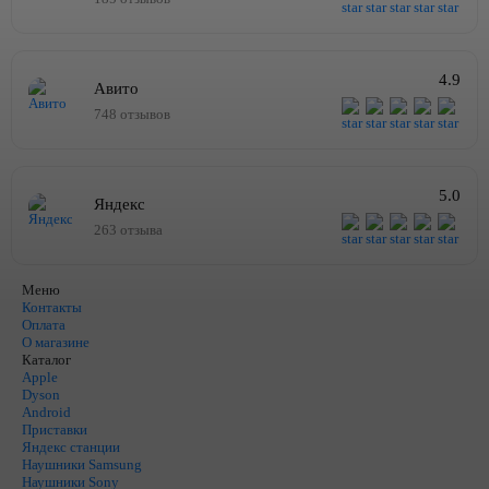
4.9
Авито
748 отзывов
5.0
Яндекс
263 отзыва
Меню
Контакты
Оплата
О магазине
Каталог
Apple
Dyson
Android
Приставки
Яндекс станции
Наушники Samsung
Наушники Sony