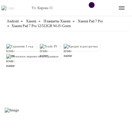
Ул. Кирова 11
Android
Xiaomi
Планшеты Xiaomi
Xiaomi Pad 7 Pro
Apple
Контакты
Xiaomi Pad 7 Pro 12/512GB Wi-Fi Green
Dyson
Оплата
Гарантия 1 год
Trade IN
Кредит и рассрочка
Яндекс станции
О
Поможем перенести все данные
магазине
Приставки
Android
Контакты
+7 (906) 630-10-91