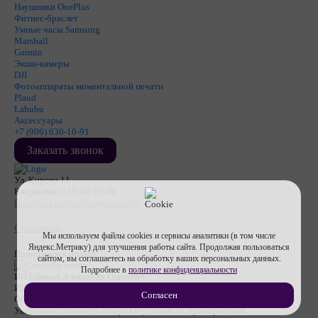
Наушники OnePlus
Фитнес-браслет
Умные часы Samsung
Marshall
Garmin
Экшн-камеры
DJI
Фотоаппараты моментальной печати
Plaud
Labubu
Аксессуары
+7 (906) 630-10-91
Заказать звонок
Ул. Кирова 11
Ежедневно с 10:00-20:00
Политика конфиденциальности
Соглашение
Мы используем файлы cookies и сервисы аналитики (в том числе
Яндекс.Метрику) для улучшения работы сайта. Продолжая пользоваться
Принимаем к оплате
сайтом, вы соглашаетесь на обработку ваших персональных данных.
Подробнее в
политике конфиденциальности
ИП Ефимов Александр Олегович
ИНН
710607474670
Согласен
ОГРНИП
317715400053112
Указанная стоимость товаров и условия их приобретения