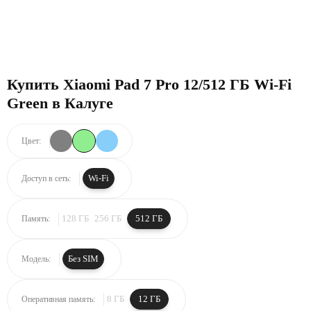
Купить Xiaomi Pad 7 Pro 12/512 ГБ Wi-Fi
Green в Калуге
Цвет:
Wi-Fi
Доступ в сеть:
128 ГБ
256 ГБ
512 ГБ
Память:
Без SIM
Модель:
8 ГБ
12 ГБ
Оперативная память: