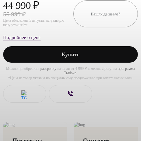
44 990 ₽
55 990 ₽
Нашли дешевле?
Цена обновлена 5 августа, актуальную
цену уточняйте
Подробнее о цене
Купить
Можно приобрести в
рассрочку
начиная от 4 999 ₽ в месяц. Доступна
программа
Trade-in.
*Цена на товар указана по специальному предложению при оплате наличными.
Подарок на
Сохраним