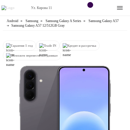
Ул. Кирова 11
Android
Samsung
Samsung Galaxy A Series
Samsung Galaxy A57
Apple
Контакты
Samsung Galaxy A57 12/512GB Gray
Dyson
Оплата
Гарантия 1 год
Trade IN
Кредит и рассрочка
Яндекс станции
О
Поможем перенести все данные
магазине
Приставки
Android
Контакты
+7 (906) 630-10-91