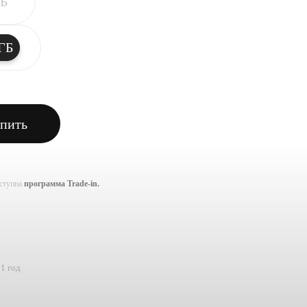
ГБ
ГБ
пить
оступна
программа Trade-in.
1 год