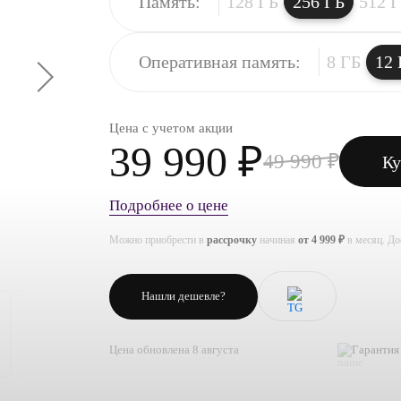
Память:
128 ГБ
256 ГБ
512 
Оперативная память:
8 ГБ
12 
Цена с учетом акции
39 990 ₽
49 990 ₽
Ку
Подробнее о цене
Можно приобрести в
рассрочку
начиная
от 4 999 ₽
в месяц. Д
Нашли дешевле?
Цена обновлена 8 августа
Гарантия 