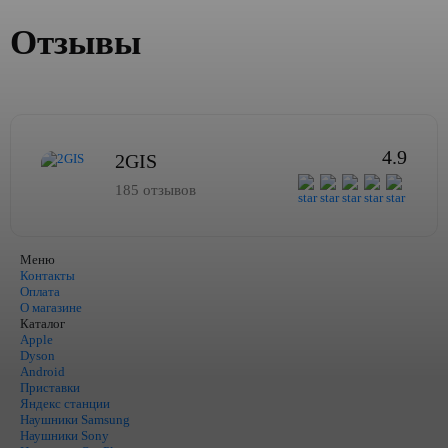
Отзывы
4.9
2GIS
185 отзывов
Меню
Контакты
Оплата
О магазине
Каталог
Apple
Dyson
Android
Приставки
Яндекс станции
Наушники Samsung
Наушники Sony