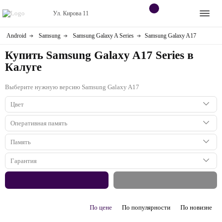
Ул. Кирова 11
Android
Samsung
Samsung Galaxy A Series
Samsung Galaxy A17
Apple
Контакты
Купить Samsung Galaxy A17 Series в
Dyson
Оплата
Калуге
Яндекс станции
Выберите нужную версию Samsung Galaxy A17
О
магазине
Цвет
Приставки
Голубой
Оперативная память
Android
Серый
8 ГБ
Память
Черный
6 ГБ
Контакты
128 ГБ
Гарантия
4 ГБ
256 ГБ
1 год
+7 (906) 630-10-91
По цене
По популярности
По новизне