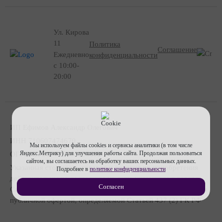
Ул. Кирова
11
Политика
Соглашение
Ежедневно
конфиденциальности
с 10:00-
20:00
ИП Ефимов Александр Олегович
ИНН
710607474670
Мы используем файлы cookies и сервисы аналитики (в том числе
Яндекс.Метрику) для улучшения работы сайта. Продолжая пользоваться
ОГРНИП
317715400053112
сайтом, вы соглашаетесь на обработку ваших персональных данных.
Указанная стоимость товаров и условия их приобретения
Подробнее в
политике конфиденциальности
действительны по состоянию на дату, указанную в товаре
Согласен
Сайт носит сугубо информационный характер и не является
публичной офертой, определяемой Статьей 437 (2) ГК РФ