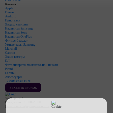
О магазине
Каталог
Apple
Dyson
Android
Приставки
Яндекс станции
Наушники Samsung
Наушники Sony
Наушники OnePlus
Фитнес-браслет
Умные часы Samsung
Marshall
Garmin
Экшн-камеры
DJI
Фотоаппараты моментальной печати
Plaud
Labubu
Аксессуары
+7 (906) 630-10-91
Заказать звонок
Ул. Кирова 11
Ежедневно с 10:00-20:00
Политика конфиденциальности