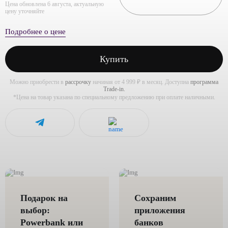
Цена обновлена 6 августа, актуальную
цену уточняйте
Подробнее о цене
Купить
Можно приобрести в
рассрочку
начиная от 4 999 ₽ в месяц. Доступна
программа
Trade-in.
*Цена на товар указана по специальному предложению при оплате наличными.
Подарок на
Сохраним
выбор:
приложения
Powerbank или
банков