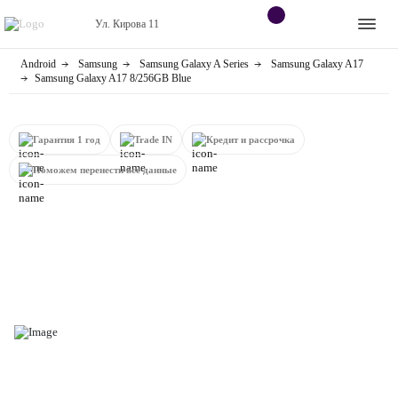
Ул. Кирова 11
Android
Samsung
Samsung Galaxy A Series
Samsung Galaxy A17
Apple
Контакты
Samsung Galaxy A17 8/256GB Blue
Dyson
Оплата
Гарантия 1 год
Trade IN
Кредит и рассрочка
Яндекс станции
О
Поможем перенести все данные
магазине
Приставки
Android
Контакты
+7 (906) 630-10-91