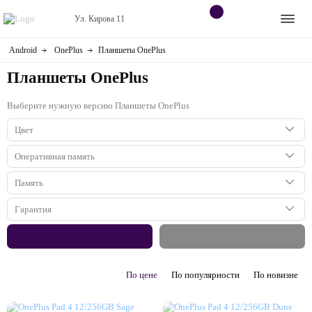
Ул. Кирова 11
Android
OnePlus
Планшеты OnePlus
Apple
Контакты
Планшеты OnePlus
Dyson
Оплата
Выберите нужную версию Планшеты OnePlus
Яндекс станции
О
Цвет
магазине
Приставки
Коричневый
Оперативная память
Зеленый
12 ГБ
Память
Android
256 ГБ
Гарантия
Контакты
512 ГБ
1 год
+7 (906) 630-10-91
По цене
По популярности
По новизне