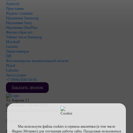
Android
Приставки
Яндекс станции
Наушники Samsung
Наушники Sony
Наушники OnePlus
Фитнес-браслет
Умные часы Samsung
Marshall
Garmin
Экшн-камеры
DJI
Фотоаппараты моментальной печати
Plaud
Labubu
Аксессуары
+7 (906) 630-10-91
Заказать звонок
Ул. Кирова 11
Ежедневно с 10:00-20:00
Политика конфиденциальности
Соглашение
Мы используем файлы cookies и сервисы аналитики (в том числе
Принимаем к оплате
Яндекс.Метрику) для улучшения работы сайта. Продолжая пользоваться