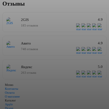
Отзывы
4.9
2GIS
185 отзывов
4.9
Авито
748 отзывов
5.0
Яндекс
263 отзыва
Меню
Контакты
Оплата
О магазине
Каталог
Apple
Dyson