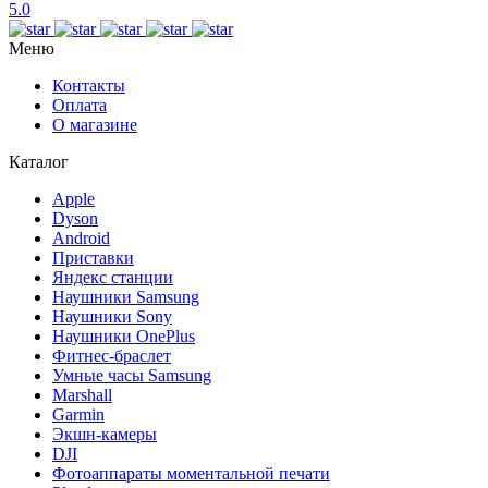
5.0
Меню
Контакты
Оплата
О магазине
Каталог
Apple
Dyson
Android
Приставки
Яндекс станции
Наушники Samsung
Наушники Sony
Наушники OnePlus
Фитнес-браслет
Умные часы Samsung
Marshall
Garmin
Экшн-камеры
DJI
Фотоаппараты моментальной печати