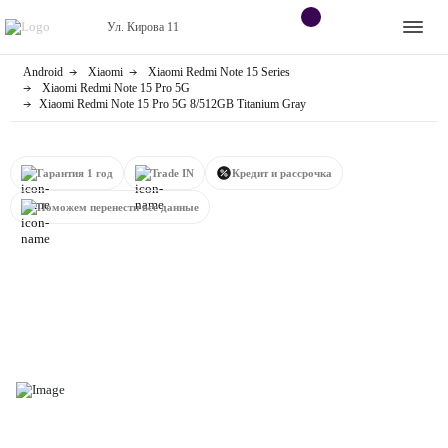
Ул. Кирова 11
Android
Xiaomi
Xiaomi Redmi Note 15 Series
Apple
Контакты
Xiaomi Redmi Note 15 Pro 5G
Xiaomi Redmi Note 15 Pro 5G 8/512GB Titanium Gray
Dyson
Оплата
Яндекс станции
Гарантия 1 год
Trade IN
Кредит и рассрочка
О
магазине
Поможем перенести все данные
Приставки
Android
Контакты
+7 (906) 630-10-91