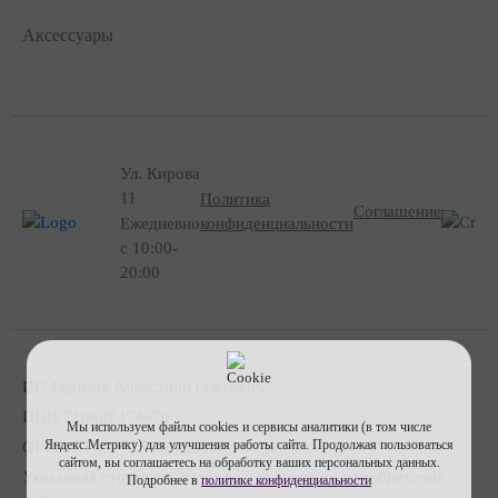
Аксессуары
Ул. Кирова
11
Политика
Соглашение
Ежедневно
конфиденциальности
с 10:00-
20:00
ИП Ефимов Александр Олегович
ИНН
710607474670
Мы используем файлы cookies и сервисы аналитики (в том числе
Яндекс.Метрику) для улучшения работы сайта. Продолжая пользоваться
ОГРНИП
317715400053112
сайтом, вы соглашаетесь на обработку ваших персональных данных.
Указанная стоимость товаров и условия их приобретения
Подробнее в
политике конфиденциальности