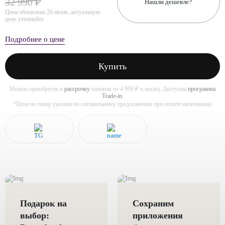
32 990 ₽
Нашли дешевле?
Цена обновлена 26 июня, актуальную
цену уточняйте
Подробнее о цене
Купить
Можно приобрести в
рассрочку
начиная от 4 999 ₽ в месяц. Доступна
программа
Trade-in.
*Цена на товар указана по специальному предложению при оплате наличными.
Подарок на
Сохраним
выбор:
приложения