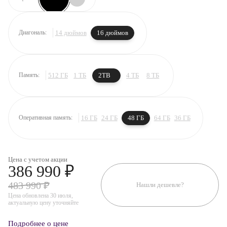
14 дюймов
16 дюймов
Диагональ:
512 ГБ
1 ТБ
2TB
4 ТБ
8 ТБ
Память:
16 ГБ
24 ГБ
48 ГБ
64 ГБ
36 ГБ
Оперативная память:
Цена с учетом акции
386 990 ₽
483 990 ₽
Нашли дешевле?
Цена обновлена 30 июля,
актуальную цену уточняйте
Подробнее о цене