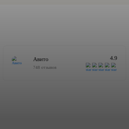
4.9
Авито
748 отзывов