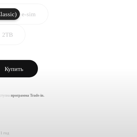
lassic)
e-sim
2TB
Купить
оступна
программа Trade-in.
1 год