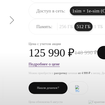
Доступ в сеть:
1sim + 1e-sim (C
Память:
256 ГБ
512 ГБ
1 ТБ
Цена с учетом акции
125 990 ₽
148 990 ₽
Подробнее о цене
Можно приобрести в
рассрочку
начиная
от 4 999 ₽
в месяц. Д
Нашли дешевле?
Цена обновлена 6 августа
Гарантия 