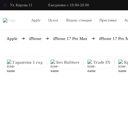
Ул. Кирова 11
Ежедневно с 10:00-20:00
Apple
Dyson
Яндекс станции
Приставки
An
Apple
iPhone
iPhone 17 Pro Max
iPhone 17 Pro 
Гарантия 1 год
Без RuStore
Trade IN
К