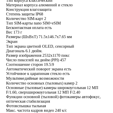
Тип корпуса
классический
Материал корпуса
алюминий и стекло
Конструкция
влагозащита
Степень защиты
IP68
Количество SIM-карт
2
Тип SIM-карты
nano SIM+eSIM
Бесконтактная оплата
есть
Вес
173 г
Размеры (ШxВxТ)
71.5x146.7x7.65 мм
Экран
Тип экрана
цветной OLED, сенсорный
Диагональ
6.1 дюйм.
Размер изображения
2532x1170 пикс
Число пикселей на дюйм (PPI)
457
Соотношение сторон
19.5:9
Автоматический поворот экрана
есть
Устойчивое к царапинам стекло
есть
Мультимедийные возможности
Количество основных (тыловых) камер
2
Основные (тыловые) камеры
широкоугольная 12 МП
F/1.60, сверхширокоугольная 12 МП F/2.40
Функции основной (тыловой) фотокамеры
автофокус,
оптическая стабилизация
Фотовспышка
тыльная
Макс. частота кадров видео
240 к/с