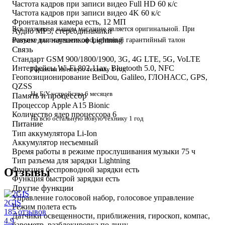
Частота кадров при записи видео Full HD
60 к/c
Частота кадров при записи видео 4K
60 к/c
Фронтальная камера
есть, 12 МП
Вся техника в нашем магазине является
оригинальной.
При
Аудио
MP3, стереодинамики
Разъем для наушников
Lightning
покупке вы получаете оформленный
гарантийный талон
Связь
Стандарт
GSM 900/1800/1900, 3G, 4G LTE, 5G, VoLTE
Интерфейсы
Wi-Fi 802.11ax, Bluetooth 5.0, NFC
Гарантия на
новую технику
1 год
Геопозиционирование
BeiDou, Galileo, ГЛОНАСС, GPS,
QZSS
На Б/У устройства
6 месяцев
Память и процессор
Процессор
Apple A15 Bionic
Количество ядер процессора
6
На всю остальную
новую технику
1 год
Питание
Тип аккумулятора
Li-Ion
Аккумулятор
несъемный
Время работы в режиме прослушивания музыки
75 ч
Тип разъема для зарядки
Lightning
Функция беспроводной зарядки
есть
Отзывы
Функция быстрой зарядки
есть
Другие функции
Управление
голосовой набор, голосовое управление
2GIS
Режим полета
есть
185 отзывов
Датчики
освещенности, приближения, гироскоп, компас,
4.9
барометр, разблокировка по лицу