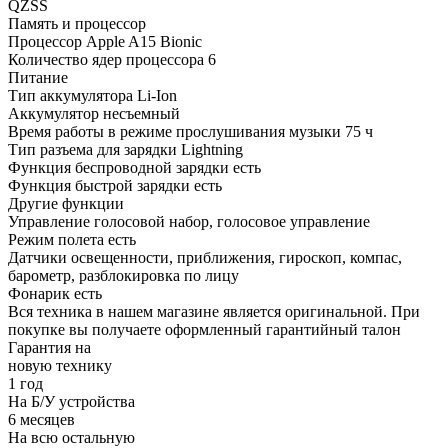
QZSS
Память и процессор
Процессор
Apple A15 Bionic
Количество ядер процессора
6
Питание
Тип аккумулятора
Li-Ion
Аккумулятор
несъемный
Время работы в режиме прослушивания музыки
75 ч
Тип разъема для зарядки
Lightning
Функция беспроводной зарядки
есть
Функция быстрой зарядки
есть
Другие функции
Управление
голосовой набор, голосовое управление
Режим полета
есть
Датчики
освещенности, приближения, гироскоп, компас,
барометр, разблокировка по лицу
Фонарик
есть
Вся техника в нашем магазине является
оригинальной.
При
покупке вы получаете оформленный
гарантийный талон
Гарантия на
новую технику
1 год
На Б/У устройства
6 месяцев
На всю остальную