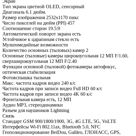
Экран
Тип экрана
цветной OLED, сенсорный
Диагональ
6.1 дюйм.
Размер изображения
2532x1170 пикс
Число пикселей на дюйм (PPI)
457
Соотношение сторон
19.5:9
Автоматический поворот экрана
есть
Устойчивое к царапинам стекло
есть
Мультимедийные возможности
Количество основных (тыловых) камер
2
Основные (тыловые) камеры
широкоугольная 12 МП F/1.60,
сверхширокоугольная 12 МП F/2.40
Функции основной (тыловой) фотокамеры
автофокус,
оптическая стабилизация
Фотовспышка
тыльная
Макс. частота кадров видео
240 к/с
Частота кадров при записи видео Full HD
60 к/c
Частота кадров при записи видео 4K
60 к/c
Фронтальная камера
есть, 12 МП
Аудио
MP3, стереодинамики
Разъем для наушников
Lightning
Связь
Стандарт
GSM 900/1800/1900, 3G, 4G LTE, 5G, VoLTE
Интерфейсы
Wi-Fi 802.11ax, Bluetooth 5.0, NFC
Геопозиционирование
BeiDou, Galileo, ГЛОНАСС, GPS,