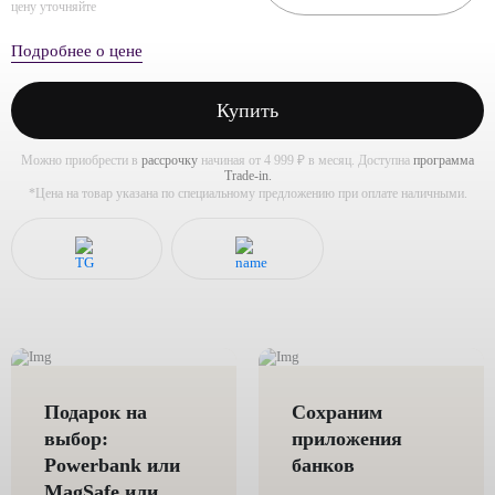
цену уточняйте
Подробнее о цене
Купить
Можно приобрести в
рассрочку
начиная от 4 999 ₽ в месяц. Доступна
программа
Trade-in.
*Цена на товар указана по специальному предложению при оплате наличными.
Подарок на
Сохраним
выбор:
приложения
Powerbank или
банков
MagSafe или