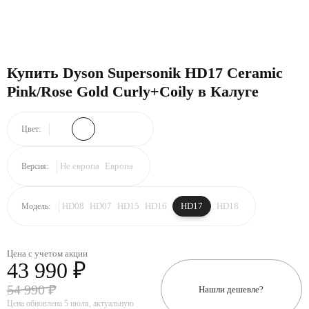
Купить Dyson Supersonik HD17 Ceramic
Pink/Rose Gold Curly+Coily в Калуге
Цвет:
Не европа
Европа
Версия:
HD08
HD07
HD15
HD16
HD17
HD18
Модель:
Цена с учетом акции
43 990 ₽
54 990 ₽
Нашли дешевле?
Цена обновлена 5 июля, актуальную