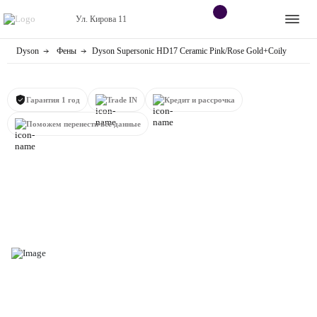
Ул. Кирова 11
Dyson
Фены
Dyson Supersonic HD17 Ceramic Pink/Rose Gold+Coily
Apple
Контакты
Dyson
Оплата
Гарантия 1 год
Trade IN
Кредит и рассрочка
Яндекс станции
Поможем перенести все данные
О
магазине
Приставки
Android
Контакты
+7 (906) 630-10-91