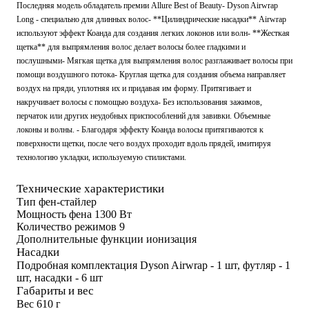
Последняя модель обладатель премии Allure Best of Beauty- Dyson Airwrap
Long - специально для длинных волос- **Цилиндрические насадки** Airwrap
используют эффект Коанда для создания легких локонов или волн- **Жесткая
щетка** для выпрямления волос делает волосы более гладкими и
послушными- Мягкая щетка для выпрямления волос разглаживает волосы при
помощи воздушного потока- Круглая щетка для создания объема направляет
воздух на пряди, уплотняя их и придавая им форму. Притягивает и
накручивает волосы с помощью воздуха- Без использования зажимов,
перчаток или других неудобных приспособлений для завивки. Объемные
локоны и волны. - Благодаря эффекту Коанда волосы притягиваются к
поверхности щетки, после чего воздух проходит вдоль прядей, имитируя
технологию укладки, используемую стилистами.
Технические характеристики
Тип
фен-стайлер
Мощность фена
1300 Вт
Количество режимов
9
Дополнительные функции
ионизация
Насадки
Подробная комплектация
Dyson Airwrap - 1 шт, футляр - 1
шт, насадки - 6 шт
Габариты и вес
Вес
610 г