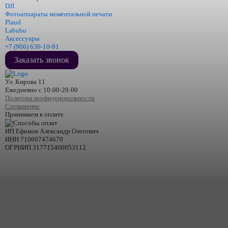
DJI
Фотоаппараты моментальной печати
Plaud
Labubu
Аксессуары
+7 (906) 630-10-91
Заказать звонок
Ул. Кирова 11
Ежедневно с 10:00-20:00
Политика конфиденциальности
Соглашение
Принимаем к оплате
ИП Ефимов Александр Олегович
ИНН
710607474670
ОГРНИП
317715400053112