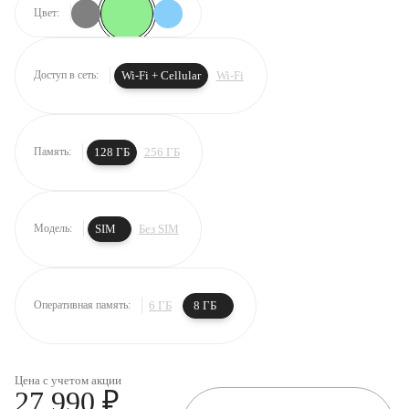
Цвет:
Wi-Fi + Cellular
Wi-Fi
Доступ в сеть:
128 ГБ
256 ГБ
Память:
SIM
Без SIM
Модель:
6 ГБ
8 ГБ
Оперативная память:
Цена с учетом акции
27 990 ₽