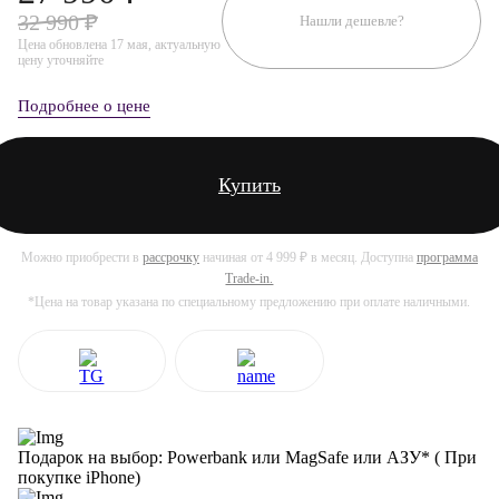
32 990 ₽
Нашли дешевле?
Цена обновлена 17 мая, актуальную
цену уточняйте
Подробнее о цене
Купить
Можно приобрести в
рассрочку
начиная от 4 999 ₽ в месяц. Доступна
программа
Trade-in.
*Цена на товар указана по специальному предложению при оплате наличными.
Подарок на выбор: Powerbank или MagSafe или AЗУ* ( При
покупке iPhone)