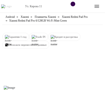
Ул. Кирова 11
Android
Xiaomi
Планшеты Xiaomi
Xiaomi Redmi Pad Pro
Apple
Контакты
Xiaomi Redmi Pad Pro 6/128GB Wi-Fi Mint Green
Dyson
Оплата
Гарантия 1 год
Trade IN
Кредит и рассрочка
Яндекс станции
О
Поможем перенести все данные
магазине
Приставки
Android
Контакты
+7 (906) 630-10-91