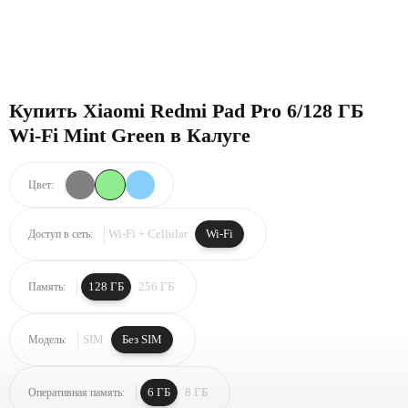
Купить Xiaomi Redmi Pad Pro 6/128 ГБ
Wi-Fi Mint Green в Калуге
Цвет:
Wi-Fi + Cellular
Wi-Fi
Доступ в сеть:
128 ГБ
256 ГБ
Память:
SIM
Без SIM
Модель:
6 ГБ
8 ГБ
Оперативная память: