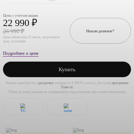
Цена с учетом акции
22 990 ₽
26 990 ₽
Нашли дешевле?
Цена обновлена 15 июля, актуальную
цену уточняйте
Подробнее о цене
Купить
Можно приобрести в
рассрочку
начиная от 4 999 ₽ в месяц. Доступна
программа
Trade-in.
*Цена на товар указана по специальному предложению при оплате наличными.