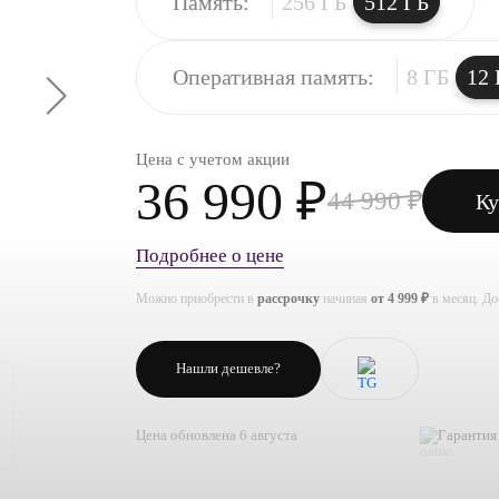
Память:
256 ГБ
512 ГБ
Оперативная память:
8 ГБ
12 
Цена с учетом акции
36 990 ₽
44 990 ₽
Ку
Подробнее о цене
Можно приобрести в
рассрочку
начиная
от 4 999 ₽
в месяц. Д
Нашли дешевле?
Цена обновлена 6 августа
Гарантия 