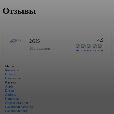
Отзывы
4.9
2GIS
185 отзывов
Меню
Контакты
Оплата
О магазине
Каталог
Apple
Dyson
Android
Приставки
Яндекс станции
Наушники Samsung
Наушники Sony