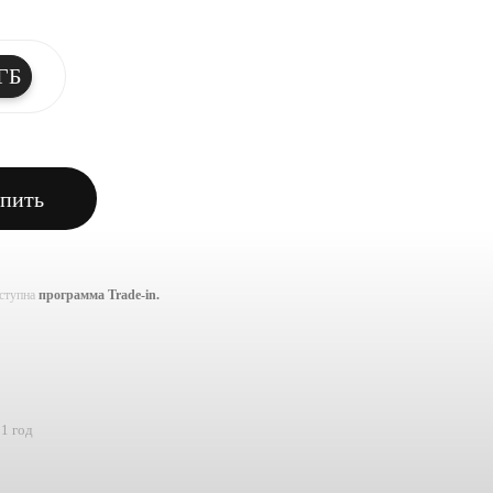
ГБ
пить
оступна
программа Trade-in.
1 год