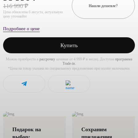
116 990 ₽
Нашли дешевле?
Цена обновлена 6 августа, актуальную
цену уточняйте
Подробнее о цене
Купить
Можно приобрести в
рассрочку
начиная от 4 999 ₽ в месяц. Доступна
программа
Trade-in.
*Цена на товар указана по специальному предложению при оплате наличными.
Подарок на
Сохраним
выбор:
приложения