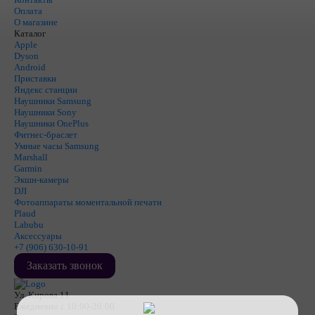
Оплата
О магазине
Каталог
Apple
Dyson
Android
Приставки
Яндекс станции
Наушники Samsung
Наушники Sony
Наушники OnePlus
Фитнес-браслет
Умные часы Samsung
Marshall
Garmin
Экшн-камеры
DJI
Фотоаппараты моментальной печати
Plaud
Labubu
Аксессуары
+7 (906) 630-10-91
Заказать звонок
Ул. Кирова 11
Ежедневно с 10:00-20:00