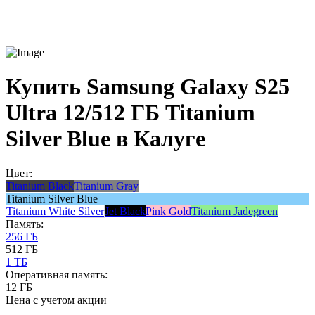
Купить Samsung Galaxy S25
Ultra 12/512 ГБ Titanium
Silver Blue в Калуге
Цвет:
Titanium Black
Titanium Gray
Titanium Silver Blue
Titanium White Silver
Jet Black
Pink Gold
Titanium Jadegreen
Память:
256 ГБ
512 ГБ
1 ТБ
Оперативная память:
12 ГБ
Цена с учетом акции