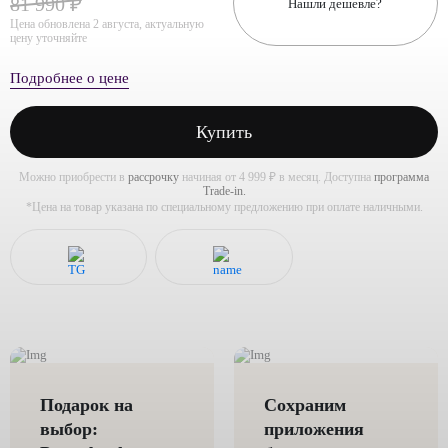
81 990 ₽
Нашли дешевле?
Цена обновлена 2 августа, актуальную
цену уточняйте
Подробнее о цене
Купить
Можно приобрести в
рассрочку
начиная от 4 999 ₽ в месяц. Доступна
программа
Trade-in.
*Цена на товар указана по специальному предложению при оплате наличными.
Подарок на
Сохраним
выбор:
приложения