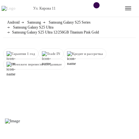
Ул. Кирова 11
Android
Samsung
Samsung Galaxy S25 Series
Apple
Контакты
Samsung Galaxy S25 Ultra
Samsung Galaxy S25 Ultra 12/256GB Titanium Pink Gold
Dyson
Оплата
Яндекс станции
Гарантия 1 год
Trade IN
Кредит и рассрочка
О
магазине
Поможем перенести все данные
Приставки
Android
Контакты
+7 (906) 630-10-91