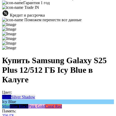
Гарантия 1 год
Trade IN
Кредит и рассрочка
Поможем перенести все данные
Купить Samsung Galaxy S25
Plus 12/512 ГБ Icy Blue в
Калуге
Цвет:
Navy
Silver Shadow
Icy Blue
Mint
Blue Black
Pink Gold
Coral Red
Память:
256 ГБ