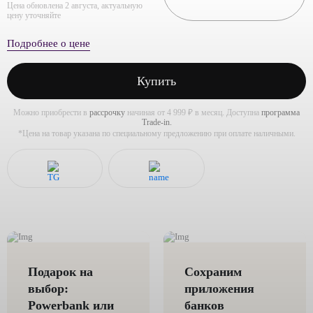
Цена обновлена 2 августа, актуальную
цену уточняйте
Подробнее о цене
Купить
Можно приобрести в
рассрочку
начиная от 4 999 ₽ в месяц. Доступна
программа
Trade-in.
*Цена на товар указана по специальному предложению при оплате наличными.
Подарок на
Сохраним
выбор:
приложения
Powerbank или
банков