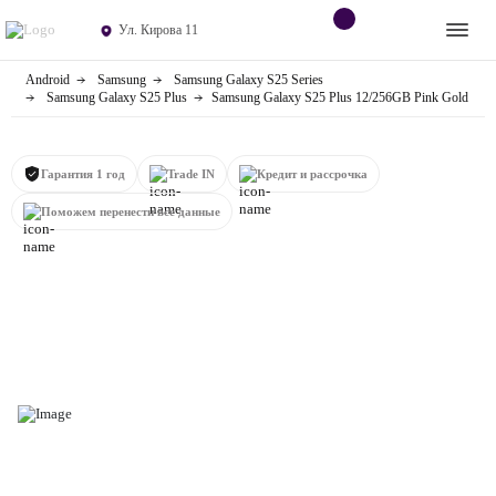
Ул. Кирова 11
Android
Samsung
Samsung Galaxy S25 Series
Apple
Контакты
Samsung Galaxy S25 Plus
Samsung Galaxy S25 Plus 12/256GB Pink Gold
Dyson
Оплата
Гарантия 1 год
Trade IN
Кредит и рассрочка
Яндекс станции
О
Поможем перенести все данные
магазине
Приставки
Android
Контакты
+7 (906) 630-10-91