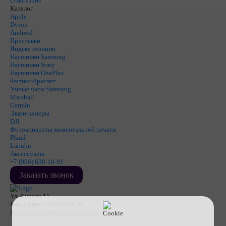
О магазине
Каталог
Apple
Dyson
Android
Приставки
Яндекс станции
Наушники Samsung
Наушники Sony
Наушники OnePlus
Фитнес-браслет
Умные часы Samsung
Marshall
Garmin
Экшн-камеры
DJI
Фотоаппараты моментальной печати
Plaud
Labubu
Аксессуары
+7 (906) 630-10-91
Заказать звонок
Ул. Кирова 11
Ежедневно с 10:00-20:00
Политика конфиденциальности