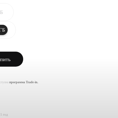
ГБ
ГБ
пить
оступна
программа Trade-in.
1 год