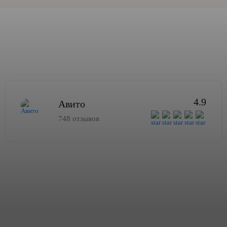
4.9
Авито
748 отзывов