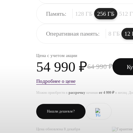
Память:
128 ГБ
256 ГБ
512 
Оперативная память:
8 ГБ
12 
Цена с учетом акции
54 990 ₽
64 990 ₽
Ку
Подробнее о цене
Можно приобрести в
рассрочку
начиная
от 4 999 ₽
в месяц. Д
Нашли дешевле?
Цена обновлена 8 декабря
Гарантия 